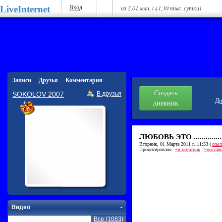
LiveInternet
Вход
из 2,01 млн. (+1,30 тыс. сутки)
Записи
Друзья
Комментарии
Создать
SOKOLOV 2007
В друзья
Дн
дневник
ЛЮБОВЬ ЭТО ...............
Вторник, 01 Марта 2011 г. 11:33 (
ссыл
Процитировано
+в цитатник
+постав
Видео
-
Все (1083)