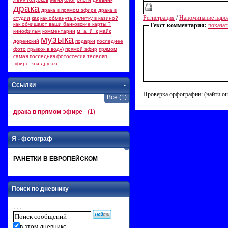
драка
драка в прямом эфире
драка в
Регистрация
/
Напоминание паро
студии
как
как обмануть рулетку в казино?
как обчищают ваши банковские карты!?
Текст комментария:
показат
кинофильм
комментарии
м_а_й_к
майк
музыка
доренский
подарки
последнее
фото
прыжок в воду)
прямой эфир
прямом
самая последняя фотоссесия
телеляп
эфире.
я и друзья
Ссылки
-
Проверка орфографии: (найти о
Все (1)
драка в прямом эфире
-
(1)
Я - фотограф
РАНЕТКИ В ЕВРОПЕЙСКОМ
Поиск по дневнику
, , ,
в этом дневнике