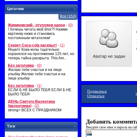
Цитатник
-
Все (153)
Жириновский - отупляем народ
-
(0)
! Хочешь читать мой блог?! Нажми
картинку ниже и становись
постоянным читателем!
Секрет Coca-cola раскрыт!
-
(1)
Рецепт Кока-колы тщательно
охранялся на протяжении 125 лет, но
теперь тайна раскрыта. This Am...
Без заголовка
-
(0)
Желаю тебе счастья и на лице
улыбку Желаю тебе счастья и на
лице улыбку
Без заголовка
-
(1)
ЕСЛИ Б НЕ БЫЛО ТЕБЯ ЕСЛИ Б НЕ
Подписаться
БЫЛО ТЕБЯ
Отписаться
ДЕНЬ Святого Валентина
(валентинка)
-
(2)
strong> ВСЕХ С ПРАЗДНИКОМ
Добавить коммент
Тэги
-
Введите свое имя и пароль на сай
Лёня Голубков
Меня
блог
блоги
дневник