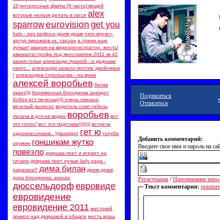
10 вещей
‪интересные факты [9 часть]‬‏
alex
которые нельзя делать в загсе
eurovision
sparrow
get you
halo - zen tambour дрим драм
«кто круче»-
артур пирожков vs. тарзан
а трюки еще
лучше!
авария на видеорегистратор. жесть!
авиакатастрофа под ярославлем 2011 як 42
акция голых
александр пушной - а дедушке
никто...
александр цекало против 'двойников
!
александра стрельцова - на краю
алексей воробьев
белка
икает)))
беременная блондинка анекдот
Подписаться
бобер ест печеньку))) очень смешно
Отписаться
веселый пылесос
водитель снял гибель
воробьев
лихача в дтп на видео
вот
это голос!
вот это подстава!)))))))
встреча
гет ю
одноклассников...)))анекдот
голуби
Добавить комментарий:
гонщикам жутко
оружие
Введите свое имя и пароль на сай
повезло
девушка поет и играет на
гитаре
девушка поет лучше lady gaga -
дима билан
paparazzi?
дрим драм
дура блондинка..ахахах
Регистрация
/
Напоминание паро
дюссельдорф
евровиде
Текст комментария:
показат
евровидение
евровидение 2011
жестокий
прикол над девушкой в общаге
жесть.краш