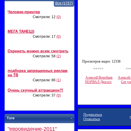
Все (1757)
Человек-принтер
Смотрели: 12
(0)
МЕГА ТАНЕЦ))
Смотрели: 17
(0)
Охренеть можно всем смотреть
Смотрели: 58
(2)
Просмотров видео: 12338
<<<<<
<<
подборка запрещенных реклам
на ТВ
Алексей Воробьев
Алексей
Смотрели: 86
(1)
ПОРВАЛ Дюссел
Get yo
Очень скучный аттракцион?!
Смотрели: 37
(0)
Подписаться
Тэги
-
Отписаться
"евровидение-2011"