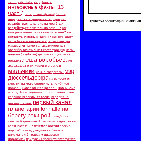
тест geely otaka
жир убийца
интересные факты [13
часть]
интересные факты [7часть]
инцидент на атракционе сюрприз
как
Проверка орфографии: (найти о
воздействует алкоголь на мозг?
как
воздействует алкоголь на печень?
как
выиграть миллион
как завалить танк?
как
обмануть рулетку в казино?
как обчищают
ваши банковские карты!?
кипяток внутри
маршрутки прямо на пассажиров.
кот
аварийку включил!
кот-светофорщик))
коты -
диджеи (подборка)
красивая социальная
леша воробьев
реклама
лия
ахеджакова о ситуации в стране!!!
мальчики
мэр
можно потрогать?
дюссельдорфа
на волоске от
смерти!
на краю смерти чуть не убился!
наказан!
новая опция в iphone!?
новый клип
вика дайнеко «девушка на миллион»
очень
хорошая правильная песня!
пародия на
первый канал
рекламу rexona
планетарии tonhalle на
берегу реки рейн
подборка
смешной креативной рекламы
подростки как
колят ботокс???
почему в россии плохие
дороги?
почему девушки не бывают
штурманом!?
правда о цифровых
наркотиках
придурок опрокинул автобус это