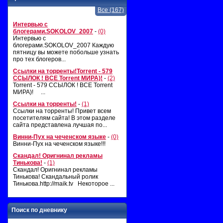
Все (167)
Интервью с
блогерами.SOKOLOV_2007
-
(0)
Интервью с
блогерами.SOKOLOV_2007 Каждую
пятницу вы можете побольше узнать
про тех блогеров...
Ссылки на торренты!Torrent - 579
ССЫЛОК ! ВСЕ Torrent МИРА)!
-
(2)
Torrent - 579 ССЫЛОК ! ВСЕ Torrent
МИРА)! ...
Ссылки на торренты!
-
(1)
Ссылки на торренты! Привет всем
посетителям сайта! В этом разделе
сайта представлена лучшая по...
Винни-Пух на чеченском языке
-
(0)
Винни-Пух на чеченском языке!!!
Скандал! Оригнинал рекламы
Тинькова!
-
(1)
Скандал! Оригнинал рекламы
Тинькова! Скандальный ролик
Тинькова.http://maik.tv Некоторое ...
Поиск по дневнику