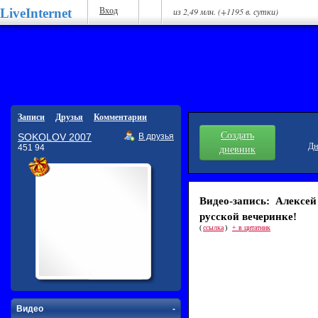
LiveInternet
Вход
из 2,49 млн. (+1195 в. сутки)
Записи
Друзья
Комментарии
Создать
SOKOLOV 2007
В друзья
Дн
451 94
дневник
Видео-запись: Алекс
русской вечеринке!
(
ссылка
)
+ в цитатник
Видео
-