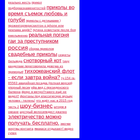
реально жесть
прикол
приколы во
подборказнаменитостей
время съемок любовь и
голуби
приколы с детишками )
прожекторперисхилтон о iphone или
реклама apple?
путина освистали после боя
реальная погоня
емельяненко
гаи за преступником
россия
сборка приколов
свадебные приколы
секреты
снотворный кот
бильярда
тину
канделаки переговорила девочка из
тихоокеанский флот
приморья!
- если завтра война?
ту-154 ra-
85563 аварийная посадка (полная версия)
упорный песик
уфа вид с президенского
балкона
фокус в метро!!такого ещё не
видел!!
фонтаны под классическую музыку
человек - тюлень!
что ждёт нас в 2015 год
шоу-бизнес
часть 2
шторм в
океане
шустрый велосипедист ржачно
электричество можно
получать бесплатно.
эмочки
жертвы контакта
ямакаси отдыхают! видео
супер