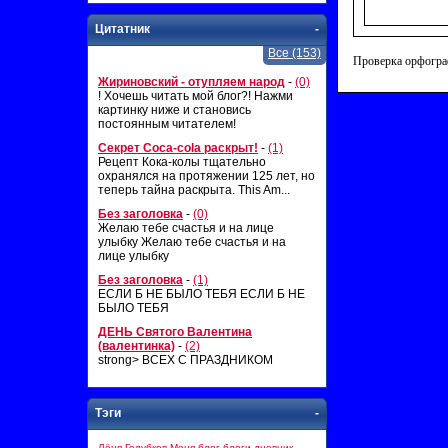
Цитатник
-
Все (153)
Проверка орфогра
Жириновский - отупляем народ
-
(0)
! Хочешь читать мой блог?! Нажми
картинку ниже и становись
постоянным читателем!
Секрет Coca-cola раскрыт!
-
(1)
Рецепт Кока-колы тщательно
охранялся на протяжении 125 лет, но
теперь тайна раскрыта. This Am...
Без заголовка
-
(0)
Желаю тебе счастья и на лице
улыбку Желаю тебе счастья и на
лице улыбку
Без заголовка
-
(1)
ЕСЛИ Б НЕ БЫЛО ТЕБЯ ЕСЛИ Б НЕ
БЫЛО ТЕБЯ
ДЕНЬ Святого Валентина
(валентинка)
-
(2)
strong> ВСЕХ С ПРАЗДНИКОМ
Тэги
-
Лёня Голубков
Меня
блог
блоги
дневник