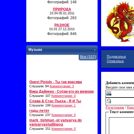
Фотографий: 148
ПРИРОДА
23:34 05.01.2011
Фотографий: 283
РАЗНОЕ
01:01 27.12.2010
Фотографий: 846
Музыка
-
Подписаться
Все (157)
Отписаться
Quest Pistols - Ты так красива
Добавить коммен
Слушали: 84
Комментарии: 3
Введите свое имя и
Вика Дайнеко - Сотри его из мемори
Слушали: 107
Комментарии: 0
Слава & Стас Пьеха - Я И Ты
Слушали: 199
Комментарии: 1
Регистрация
/
Напо
годы летят
Текст коммент
Слушали: 237
Комментарии: 0
mark_tishman -ot yanvarya do
yanvaryastudiinaya
Слушали: 151
Комментарии: 0