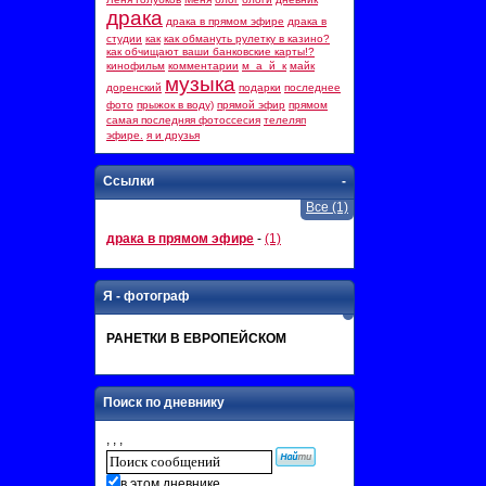
драка
драка в прямом эфире
драка в
студии
как
как обмануть рулетку в казино?
как обчищают ваши банковские карты!?
кинофильм
комментарии
м_а_й_к
майк
музыка
доренский
подарки
последнее
фото
прыжок в воду)
прямой эфир
прямом
самая последняя фотоссесия
телеляп
эфире.
я и друзья
Ссылки
-
Все (1)
драка в прямом эфире
-
(1)
Я - фотограф
РАНЕТКИ В ЕВРОПЕЙСКОМ
Поиск по дневнику
, , ,
в этом дневнике