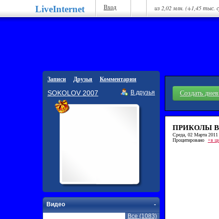
LiveInternet
Вход
из 2,02 млн. (+1,45 тыс. 
Записи
Друзья
Комментарии
SOKOLOV 2007
В друзья
Создать дне
ПРИКОЛЫ В
Среда, 02 Марта 2011 
Процитировано
+в ц
Видео
-
Все (1083)