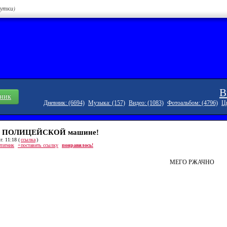
сутки)
В
вник
Дневник: (6694)
Музыка: (157)
Видео: (1083)
Фотоальбом: (4796)
Ци
 ПОЛИЦЕЙСКОЙ машине!
г. 11:18 (
ссылка
)
итатник
+поставить ссылку
понравилось!
МЕГО РЖАЧНО