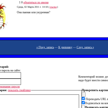
1 0
обратиться по имени
Среда, 02 Марта 2011 г. 14:18 (
ссылка
)
Она пьяная или укуренная?
« Пред. запись
—
К дневнику
—
След. запись »
тарий:
 пароль на сайте:
Комментарий можно доб
надо будет ввести симво
минание пароля
ария:
показать смайлики
Прикрепить картин
Переводить URL в
Подписаться на к
Подписать карти