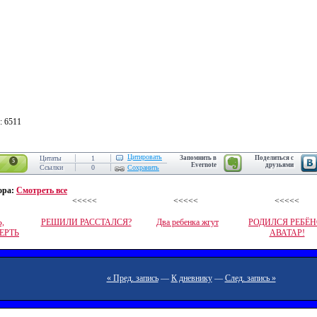
: 6511
Цитировать
Цитаты
1
Запомнить в
Поделиться с
5
Evernote
друзьями
Ссылки
0
Сохранить
ора:
Смотреть все
<<<<<
<<<<<
<<<<<
,
РЕШИЛИ РАССТАЛСЯ?
Два ребенка жгут
РОДИЛСЯ РЕБЁ
ЕРТЬ
АВАТАР!
« Пред. запись
—
К дневнику
—
След. запись »