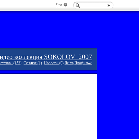
Вид
идео коллекция SOKOLOV_2007
татник: (153)
Ссылки: (1)
Новости: (0)
Лента
Профиль->