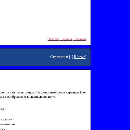
Ответить
С цитатой
В цитатник
Страницы:
[1] [
Новые
]
авить без регистрации. На дополнительной странице Вам
лы с изображения в специальное поле.
ку:
 ссылку
омментарии
нку