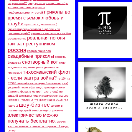
штурманом!?
придурок опрокинул автобус
это реально жесть
прикол
приколы во
подборказнаменитостей
время съемок любовь и
голуби
приколы с детишками )
прожекторперисхилтон о iphone или
реклама apple?
путина освистали после боя
реальная погоня
емельяненко
гаи за преступником
россия
сборка приколов
свадебные приколы
секреты
снотворный кот
бильярда
тину
канделаки переговорила девочка из
тихоокеанский флот
приморья!
- если завтра война?
ту-154 ra-
85563 аварийная посадка (полная версия)
упорный песик
уфа вид с президенского
балкона
фокус в метро!!такого ещё не
видел!!
фонтаны под классическую музыку
человек - тюлень!
что ждёт нас в 2015 год
шоу-бизнес
часть 2
шторм в
океане
шустрый велосипедист ржачно
электричество можно
получать бесплатно.
эмочки
жертвы контакта
ямакаси отдыхают! видео
супер