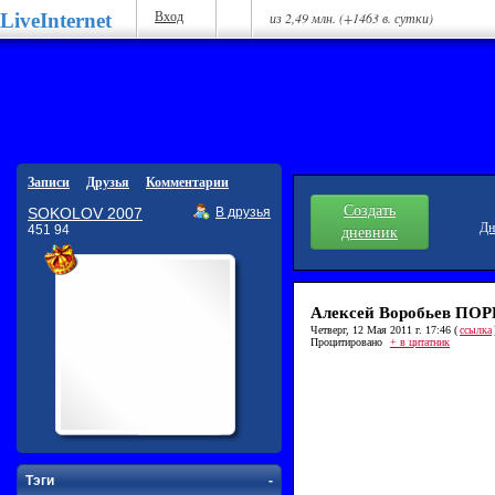
LiveInternet
Вход
из 2,49 млн. (+1463 в. сутки)
Записи
Друзья
Комментарии
Создать
SOKOLOV 2007
В друзья
Дн
451 94
дневник
Алексей Воробьев ПОРВ
Четверг, 12 Мая 2011 г. 17:46 (
ссылка
Процитировано
+ в цитатник
Тэги
-