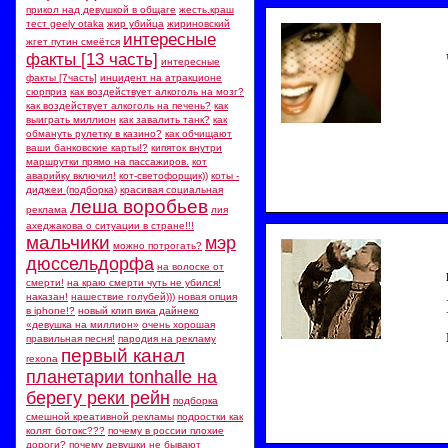
прикол над девушкой в общаге
жесть.краш
тест geely otaka
жир убийца
жириновский
интересные
жгет путин смеётся
факты [13 часть]
интересные
факты [7часть]
инцидент на атракционе
сюрприз
как воздействует алкоголь на мозг?
как воздействует алкоголь на печень?
как
выиграть миллион
как завалить танк?
как
обмануть рулетку в казино?
как обчищают
ваши банковские карты!?
кипяток внутри
маршрутки прямо на пассажиров.
кот
аварийку включил!
кот-светофорщик))
коты -
диджеи (подборка)
красивая социальная
леша воробьев
реклама
лия
ахеджакова о ситуации в стране!!!
мальчики
мэр
можно потрогать?
дюссельдорфа
на волоске от
смерти!
на краю смерти чуть не убился!
наказан!
нашествие голубей)))
новая опция
в iphone!?
новый клип вика дайнеко
«девушка на миллион»
очень хорошая
правильная песня!
пародия на рекламу
первый канал
rexona
планетарии tonhalle на
берегу реки рейн
подборка
смешной креативной рекламы
подростки как
колят ботокс???
почему в россии плохие
дороги?
почему девушки не бывают