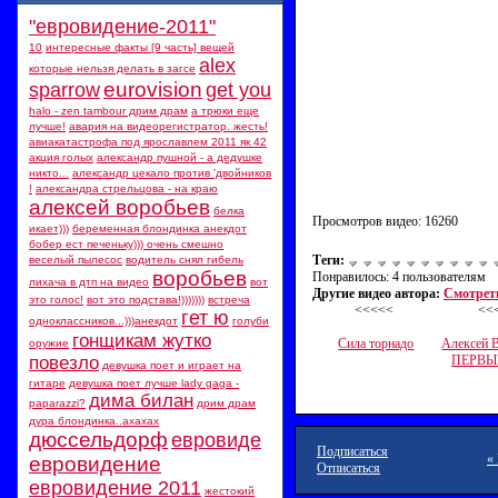
"евровидение-2011"
10 вещей
‪интересные факты [9 часть]‬‏
alex
которые нельзя делать в загсе
eurovision
sparrow
get you
halo - zen tambour дрим драм
а трюки еще
лучше!
авария на видеорегистратор. жесть!
авиакатастрофа под ярославлем 2011 як 42
акция голых
александр пушной - а дедушке
никто...
александр цекало против 'двойников
!
александра стрельцова - на краю
алексей воробьев
белка
Просмотров видео: 16260
икает)))
беременная блондинка анекдот
бобер ест печеньку))) очень смешно
Теги:
веселый пылесос
водитель снял гибель
воробьев
Понравилось: 4 пользователям
лихача в дтп на видео
вот
Другие видео автора:
Смотреть
это голос!
вот это подстава!)))))))
встреча
<<<<<
<<
гет ю
одноклассников...)))анекдот
голуби
гонщикам жутко
Сила торнадо
Алексей 
оружие
повезло
ПЕРВЫ
девушка поет и играет на
гитаре
девушка поет лучше lady gaga -
дима билан
paparazzi?
дрим драм
дура блондинка..ахахах
дюссельдорф
евровиде
Подписаться
«
евровидение
Отписаться
евровидение 2011
жестокий