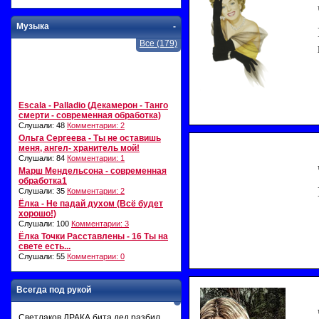
Музыка
-
Все (179)
Escala - Palladio (Декамерон - Танго
смерти - современная обработка)
Слушали: 48
Комментарии: 2
Ольга Сергеева - Ты не оставишь
меня, ангел- хранитель мой!
Слушали: 84
Комментарии: 1
Марш Мендельсона - современная
обработка1
Слушали: 35
Комментарии: 2
Ёлка - Не падай духом (Всё будет
хорошо!)
Слушали: 100
Комментарии: 3
Ёлка Точки Расставлены - 16 Ты на
свете есть...
Слушали: 55
Комментарии: 0
Всегда под рукой
Светлаков ДРАКА бита дед разбил