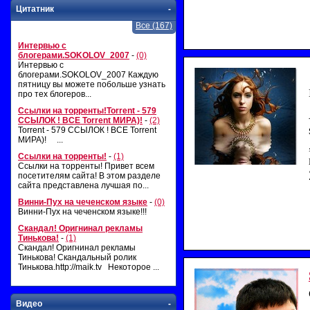
Цитатник
-
Все (167)
Интервью с
блогерами.SOKOLOV_2007
-
(0)
Интервью с
блогерами.SOKOLOV_2007 Каждую
пятницу вы можете побольше узнать
про тех блогеров...
Ссылки на торренты!Torrent - 579
ССЫЛОК ! ВСЕ Torrent МИРА)!
-
(2)
Torrent - 579 ССЫЛОК ! ВСЕ Torrent
МИРА)! ...
Ссылки на торренты!
-
(1)
Ссылки на торренты! Привет всем
посетителям сайта! В этом разделе
сайта представлена лучшая по...
Винни-Пух на чеченском языке
-
(0)
Винни-Пух на чеченском языке!!!
Скандал! Оригнинал рекламы
Тинькова!
-
(1)
Скандал! Оригнинал рекламы
Тинькова! Скандальный ролик
Тинькова.http://maik.tv Некоторое ...
Видео
-