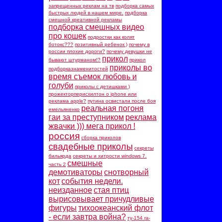
запрещенных реклам на тв
подборка самых
быстрых людей в нашем мире.
подборка
смешной креативной рекламы
подборка смешных видео
про кошек
подростки как колят
ботокс???
позитивный ребенок )
почему в
россии плохие дороги?
почему девушки не
прикол
бывают штурманом!?
прикол
приколы во
подборказнаменитостей
время съемок любовь и
голуби
приколы с детишками )
прожекторперисхилтон о iphone или
реклама apple?
путина освистали после боя
реальная погоня
емельяненко
гаи за преступником
реклама
жвачки ))) мега прикол !
россия
сборка приколов
свадебные приколы
секреты
бильярда
секреты и хитрости windows 7.
смешные
часть 2
демотиваторы
снотворный
кот
события недели.
неизданное
стая птиц
вырисовывает причудливые
фигуры
тихоокеанский флот
- если завтра война?
ту-154 ra-