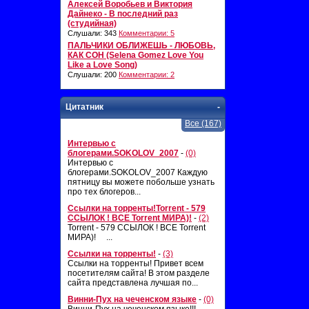
Алексей Воробьев и Виктория
Дайнеко - В последний раз
(студийная)
Слушали: 343
Комментарии: 5
ПАЛЬЧИКИ ОБЛИЖЕШЬ - ЛЮБОВЬ,
КАК СОН (Selena Gomez Love You
Like a Love Song)
Слушали: 200
Комментарии: 2
Цитатник
-
Все (167)
Интервью с
блогерами.SOKOLOV_2007
-
(0)
Интервью с
блогерами.SOKOLOV_2007 Каждую
пятницу вы можете побольше узнать
про тех блогеров...
Ссылки на торренты!Torrent - 579
ССЫЛОК ! ВСЕ Torrent МИРА)!
-
(2)
Torrent - 579 ССЫЛОК ! ВСЕ Torrent
МИРА)! ...
Ссылки на торренты!
-
(3)
Ссылки на торренты! Привет всем
посетителям сайта! В этом разделе
сайта представлена лучшая по...
Винни-Пух на чеченском языке
-
(0)