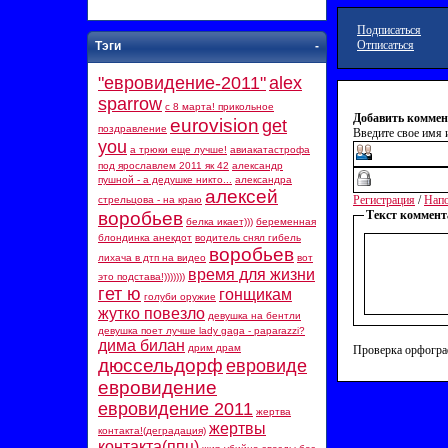
Подписаться
Отписаться
Тэги
-
"евровидение-2011"
alex
sparrow
c 8 марта! прикольное
Добавить коммен
eurovision
get
поздравление
Введите свое имя и
you
а трюки еще лучше!
авиакатастрофа
под ярославлем 2011 як 42
александр
пушной - а дедушке никто...
александра
алексей
Регистрация
/
Напо
стрельцова - на краю
воробьев
Текст коммент
белка икает)))
беременная
блондинка анекдот
водитель снял гибель
воробьев
лихача в дтп на видео
вот
время для жизни
это подстава!)))))))
гет ю
гонщикам
голуби оружие
жутко повезло
девушка на бентли
девушка поет лучше lady gaga - paparazzi?
дима билан
дрим драм
Проверка орфогра
дюссельдорф
евровиде
евровидение
евровидение 2011
жертва
жертвы
контакта!(деградация)
контакта(ппц)