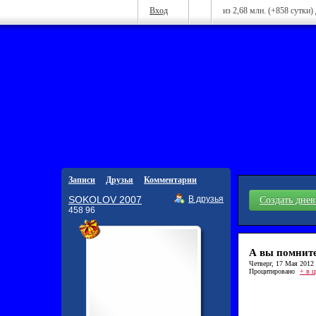
Вход
из 2,68 млн. (+858 сутки)
Записи
Друзья
Комментарии
SOKOLOV 2007
В друзья
Создать дне
458 96
А вы помните
Четверг, 17 Мая 2012 г
Процитировано
+ в ц