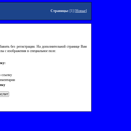
Страницы:
[1] [
Новые
]
авить без регистрации. На дополнительной странице Вам
лы с изображения в специальное поле.
ку:
 ссылку
омментарии
нку