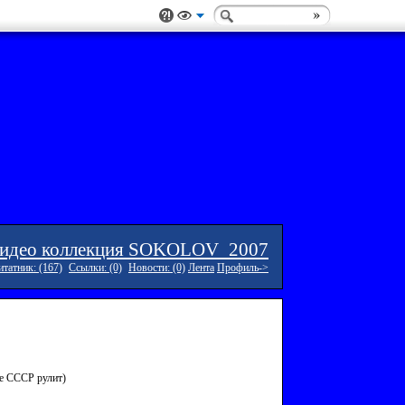
идео коллекция SOKOLOV_2007
татник: (167)
Ссылки: (0)
Новости: (0)
Лента
Профиль->
е СССР рулит)