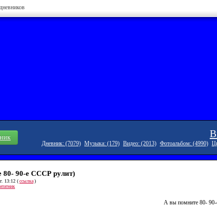
 дневников
В
вник
Дневник: (7079)
Музыка: (179)
Видео: (2013)
Фотоальбом: (4990)
Ци
 80- 90-е СССР рулит)
. 13:12 (
ссылка
)
итатник
А вы помните 80- 90-