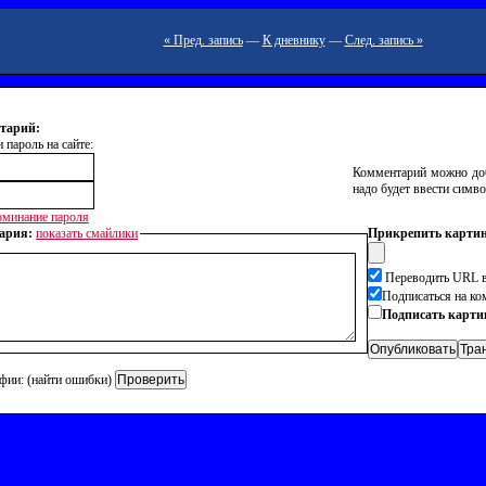
« Пред. запись
—
К дневнику
—
След. запись »
тарий:
 пароль на сайте:
Комментарий можно доб
надо будет ввести симво
минание пароля
ария:
показать смайлики
Прикрепить картин
Переводить URL в
Подписаться на к
Подписать карти
фии: (найти ошибки)