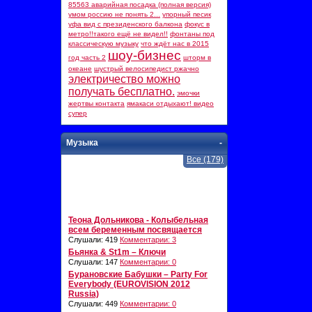
85563 аварийная посадка (полная версия)
умом россию не понять 2...
упорный песик
уфа вид с президенского балкона
фокус в
метро!!такого ещё не видел!!
фонтаны под
классическую музыку
что ждёт нас в 2015
шоу-бизнес
год часть 2
шторм в
океане
шустрый велосипедист ржачно
электричество можно
получать бесплатно.
эмочки
жертвы контакта
ямакаси отдыхают! видео
супер
Музыка
-
Все (179)
Теона Дольникова - Колыбельная
всем беременным посвящается
Слушали: 419
Комментарии: 3
Бьянка & St1m – Ключи
Слушали: 147
Комментарии: 0
Бурановские Бабушки – Party For
Everybody (EUROVISION 2012
Russia)
Слушали: 449
Комментарии: 0