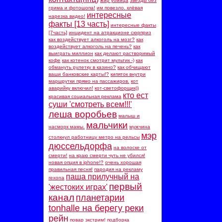
жир убийца
звезды без
грима и фотошопа!
им повезло. клёвая
интересные
нарезка видео!
факты [13 часть]
интересные факты
[7часть]
инцидент на атракционе сюрприз
как воздействует алкоголь на мозг?
как
воздействует алкоголь на печень?
как
выиграть миллион
как делают растворимый
кофе
как котенок смотрит мультик -)
как
обмануть рулетку в казино?
как обчищают
ваши банковские карты!?
кипяток внутри
маршрутки прямо на пассажиров.
кот
аварийку включил!
кот-светофорщик))
кто ест
красивая социальная реклама
суши 'смотреть всем!!!'
леша воробьев
малыш и
мальчики
насморк мамы.
мужчина
мэр
столкнул работницу метро на рельсы
дюссельдорфа
на волоске от
смерти!
на краю смерти чуть не убился!
новая опция в iphone!?
очень хорошая
правильная песня!
пародия на рекламу
паша прилучный на
rexona
первый
'жестоких играх'
канал
планетарии
tonhalle на берегу реки
рейн
повар экстрим!
подборка