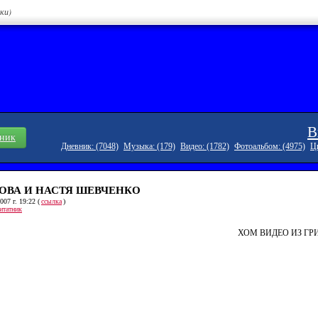
тки)
В
вник
Дневник: (7048)
Музыка: (179)
Видео: (1782)
Фотоальбом: (4975)
Ци
ОВА И НАСТЯ ШЕВЧЕНКО
07 г. 19:22 (
ссылка
)
итатник
ХОМ ВИДЕО ИЗ ГР