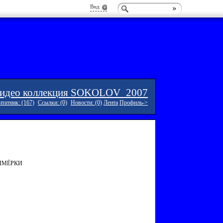
Вид
идео коллекция SOKOLOV_2007
татник: (167)
Ссылки: (0)
Новости: (0)
Лента
Профиль->
ИМЁРКИ