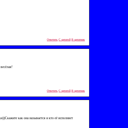
Ответить
С цитатой
В цитатник
 весёлая!
Ответить
С цитатой
В цитатник
))Скажите как она называется и кто её исполняет