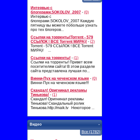
Интервью с
блогерами.SOKOLOV_2007
-
(0)
Интервью с
блогерами.SOKOLOV_2007 Каждую
пятницу вы можете побольше узнать
про тех блогеров...
Ссылки на торренты!Torrent - 579
ССЫЛОК ! ВСЕ Torrent МИРА)!
-
(2)
Torrent - 579 ССЫЛОК ! ВСЕ Torrent
МИРА)! ...
Ссылки на торренты!
-
(1)
Ссылки на торренты! Привет всем
посетителям сайта! В этом разделе
сайта представлена лучшая по...
Винни-Пух на чеченском языке
-
(0)
Винни-Пух на чеченском языке!!!
Скандал! Оригнинал рекламы
Тинькова!
-
(1)
Скандал! Оригнинал рекламы
Тинькова! Скандальный ролик
Тинькова.http://maik.tv Некоторое ...
Видео
-
Все (1782)