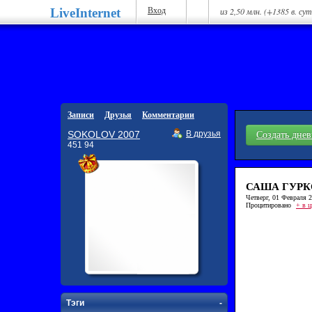
LiveInternet
Вход
из 2,50 млн. (+1385 в. су
Записи
Друзья
Комментарии
SOKOLOV 2007
В друзья
Создать дне
451 94
САША ГУРК
Четверг, 01 Февраля 20
Процитировано
+ в ц
Тэги
-