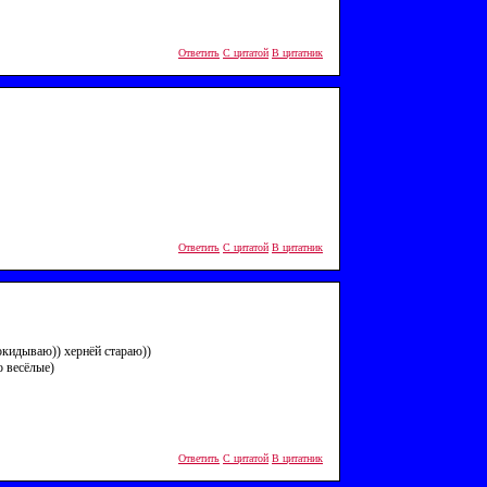
Ответить
С цитатой
В цитатник
Ответить
С цитатой
В цитатник
рокидываю)) хернёй стараю))
о весёлые)
Ответить
С цитатой
В цитатник