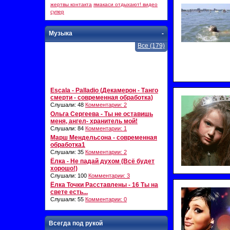
жертвы контакта
ямакаси отдыхают! видео
супер
Музыка
-
Все (179)
Escala - Palladio (Декамерон - Танго
смерти - современная обработка)
Слушали: 48
Комментарии: 2
Ольга Сергеева - Ты не оставишь
меня, ангел- хранитель мой!
Слушали: 84
Комментарии: 1
Марш Мендельсона - современная
обработка1
Слушали: 35
Комментарии: 2
Ёлка - Не падай духом (Всё будет
хорошо!)
Слушали: 100
Комментарии: 3
Ёлка Точки Расставлены - 16 Ты на
свете есть...
Слушали: 55
Комментарии: 0
Всегда под рукой