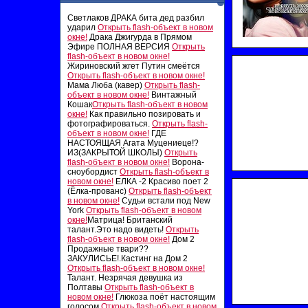
Светлаков ДРАКА бита дед разбил
ударил
Открыть flash-объект в новом
окне!
Драка Джигурда в Прямом
Эфире ПОЛНАЯ ВЕРСИЯ
Открыть
flash-объект в новом окне!
Жириновский жгет Путин смеётся
Открыть flash-объект в новом окне!
Мама Люба (кавер)
Открыть flash-
объект в новом окне!
Винтажный
Кошак
Открыть flash-объект в новом
окне!
Как правильно позировать и
фотографироваться.
Открыть flash-
объект в новом окне!
ГДЕ
НАСТОЯЩАЯ Агата Муцениеце!?
ИЗ(ЗАКРЫТОЙ ШКОЛЫ)
Открыть
flash-объект в новом окне!
Ворона-
сноубордист
Открыть flash-объект в
новом окне!
ЕЛКА -2 Красиво поет 2
(Ёлка-прованс)
Открыть flash-объект
в новом окне!
Судьи встали под New
York
Открыть flash-объект в новом
окне!
Матрица! Британский
талант.Это надо видеть!
Открыть
flash-объект в новом окне!
Дом 2
Продажные твари??
ЗАКУЛИСЬЕ!.Кастинг на Дом 2
Открыть flash-объект в новом окне!
Талант. Незрячая девушка из
Полтавы
Открыть flash-объект в
новом окне!
Глюкоза поёт настоящим
голосом
Открыть flash-объект в новом