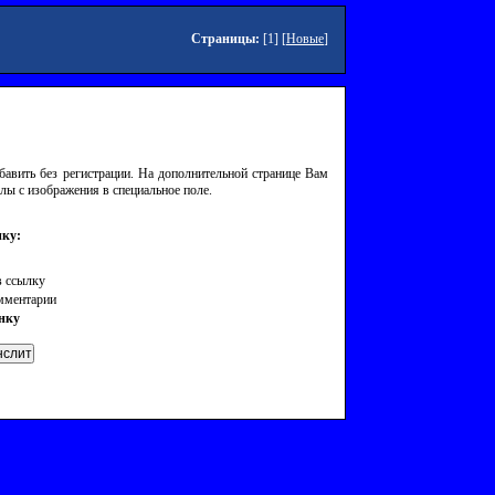
Страницы:
[1] [
Новые
]
авить без регистрации. На дополнительной странице Вам
лы с изображения в специальное поле.
ку:
 ссылку
омментарии
нку