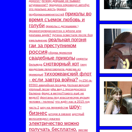
дороги?
почему девушки не бывают
штурманом!?
придурок опрокинул автобус
это реально жесть
прикол
приколы во
подборказнаменитостей
время съемок любовь и
голуби
приколы с детишками )
прожекторперисхилтон о iphone или
реклама apple?
путина освистали после боя
реальная погоня
емельяненко
гаи за преступником
россия
сборка приколов
свадебные приколы
секреты
снотворный кот
бильярда
тину
канделаки переговорила девочка из
тихоокеанский флот
приморья!
- если завтра война?
ту-154 ra-
85563 аварийная посадка (полная версия)
упорный песик
уфа вид с президенского
балкона
фокус в метро!!такого ещё не
видел!!
фонтаны под классическую музыку
человек - тюлень!
что ждёт нас в 2015 год
шоу-
часть 2
шоу на перекрёстке
бизнес
шторм в океане
шустрый
велосипедист ржачно
электричество можно
получать бесплатно.
эмочки