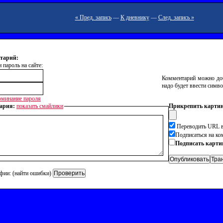
« Пред. запись
—
К дневнику
—
След. запись »
тарий:
 пароль на сайте:
Комментарий можно доб
надо будет ввести симво
минание пароля
ария:
показать смайлики
Прикрепить картин
Переводить URL в
Подписаться на к
Подписать карти
фии: (найти ошибки)