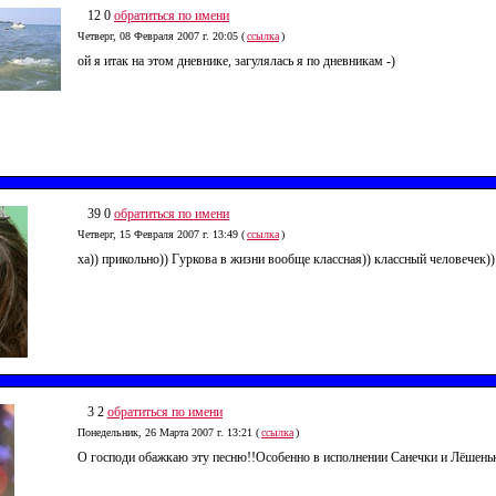
12 0
обратиться по имени
Четверг, 08 Февраля 2007 г. 20:05 (
ссылка
)
ой я итак на этом дневнике, загулялась я по дневникам -)
39 0
обратиться по имени
Четверг, 15 Февраля 2007 г. 13:49 (
ссылка
)
ха)) прикольно)) Гуркова в жизни вообще классная)) классный человечек))
3 2
обратиться по имени
Понедельник, 26 Марта 2007 г. 13:21 (
ссылка
)
О господи обажкаю эту песню!!Особенно в исполнении Санечки и Лёшеньки