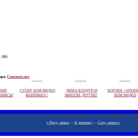
: 986
ора:
Смотреть все
<<<<<
<<<<<
>>>>>
НИЕ
СУПЕР ХОМ ВИДЕО
ДИМА КОЛДУН И
КОРЗИН +АРХИ
МИКСЫ
ФАБРИКИ 6 !
МНОГИЕ ДРУГИЕ!
ХОМ ВИДЕО
« Пред. запись
—
К дневнику
—
След. запись »