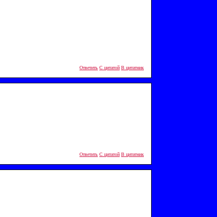
Ответить
С цитатой
В цитатник
Ответить
С цитатой
В цитатник