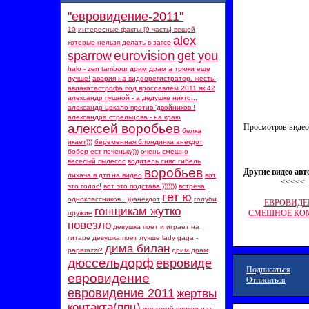
"евровидение-2011"
10 вещей
‪интересные факты [9 часть]‬‏
alex
которые нельзя делать в загсе
eurovision
sparrow
get you
halo - zen tambour дрим драм
а трюки еще
лучше!
авария на видеорегистратор. жесть!
авиакатастрофа под ярославлем 2011 як 42
александр пушной - а дедушке никто...
александр цекало против 'двойников !
александра стрельцова - на краю
алексей воробьев
Просмотров видео
белка
икает)))
беременная блондинка анекдот
бобер ест печеньку))) очень смешно
веселый пылесос
водитель снял гибель
воробьев
Другие видео авт
лихача в дтп на видео
вот
<<<<<
это голос!
вот это подстава!)))))))
встреча
гет ю
одноклассников...)))анекдот
голуби
ЕВРОВИДЕ
гонщикам жутко
СМЕШНОЕ КО
оружие
повезло
девушка поет и играет на
гитаре
девушка поет лучше lady gaga -
дима билан
paparazzi?
дрим драм
дюссельдорф
евровиде
Подписаться
евровидение
Отписаться
евровидение 2011
жертвы
контакта(ппц)
жестокий прикол над