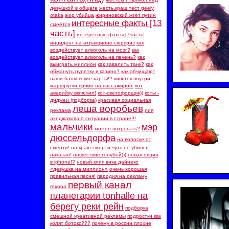
девушкой в общаге
жесть.краш тест geely
otaka
жир убийца
жириновский жгет путин
интересные факты [13
смеётся
часть]
интересные факты [7часть]
инцидент на атракционе сюрприз
как
воздействует алкоголь на мозг?
как
воздействует алкоголь на печень?
как
выиграть миллион
как завалить танк?
как
обмануть рулетку в казино?
как обчищают
ваши банковские карты!?
кипяток внутри
маршрутки прямо на пассажиров.
кот
аварийку включил!
кот-светофорщик))
коты -
диджеи (подборка)
красивая социальная
леша воробьев
реклама
лия
ахеджакова о ситуации в стране!!!
мальчики
мэр
можно потрогать?
дюссельдорфа
на волоске от
смерти!
на краю смерти чуть не убился!
наказан!
нашествие голубей)))
новая опция
в iphone!?
новый клип вика дайнеко
«девушка на миллион»
очень хорошая
правильная песня!
пародия на рекламу
первый канал
rexona
планетарии tonhalle на
берегу реки рейн
подборка
смешной креативной рекламы
подростки как
колят ботокс???
почему в россии плохие