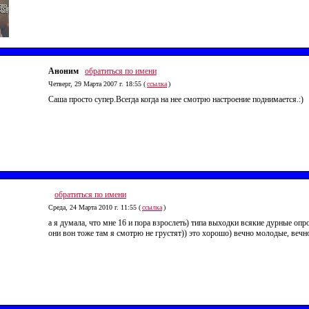
Аноним
обратиться по имени
Четверг, 29 Марта 2007 г. 18:55 (
ссылка
)
Саша просто супер.Всегда когда на нее смотрю настроение поднимается.:)
обратиться по имени
Среда, 24 Марта 2010 г. 11:55 (
ссылка
)
а я думала, что мне 16 и пора взрослеть) типа выходки всякие дурные оп
они вон тоже там я смотрю не грустят)) это хорошо) вечно молодые, вечн