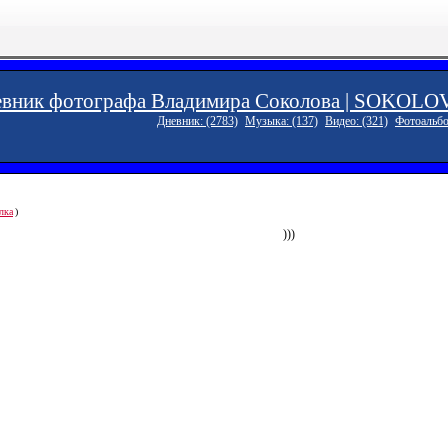
вник фотографа Владимира Соколова | SOKOLOV_
Дневник: (2783)
Музыка: (137)
Видео: (321)
Фотоальбо
лка
)
)))