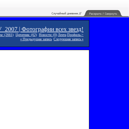
2007 | Фотографии всех звезд!
м: (2661)
Цитатник: (62)
Новости: (0)
Лента
Профиль->
« Предыдущая запись
Следующая запись »