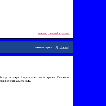
Ответить
С цитатой
В цитатник
Комментарии:
[1] [
Новые
]
без регистрации. На дополнительной странице Вам надо
жения в специальное поле.
и