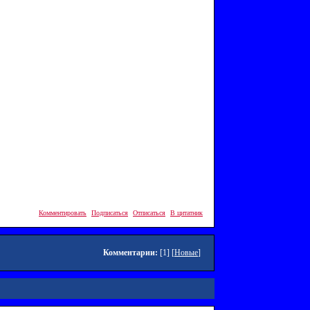
Комментировать
Подписаться
Отписаться
В цитатник
Комментарии:
[1] [
Новые
]