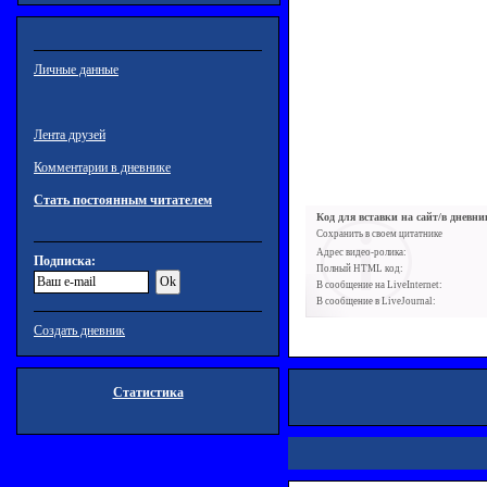
Личные данные
Лента друзей
Комментарии в дневнике
Стать постоянным читателем
Код для вставки на сайт/в дневн
Сохранить в своем цитатнике
Адрес видео-ролика:
Подписка:
Полный HTML код:
В сообщение на LiveInternet:
В сообщение в LiveJournal:
Создать дневник
Статистика