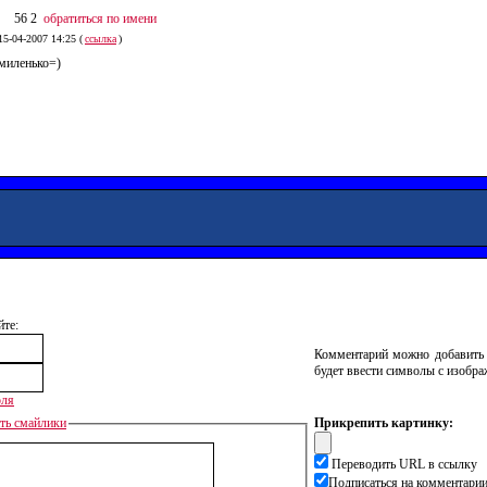
56 2
обратиться по имени
15-04-2007 14:25 (
ссылка
)
миленько=)
йте:
Комментарий можно добавить 
будет ввести символы с изобра
оля
ать смайлики
Прикрепить картинку:
Переводить URL в ссылку
Подписаться на комментари