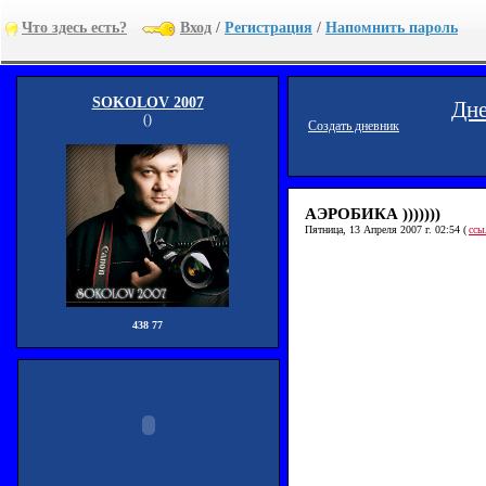
Что здесь есть?
Вход
/
Регистрация
/
Напомнить пароль
SOKOLOV 2007
Дне
()
Создать дневник
АЭРОБИКА )))))))
Пятница, 13 Апреля 2007 г. 02:54 (
ссы
438 77